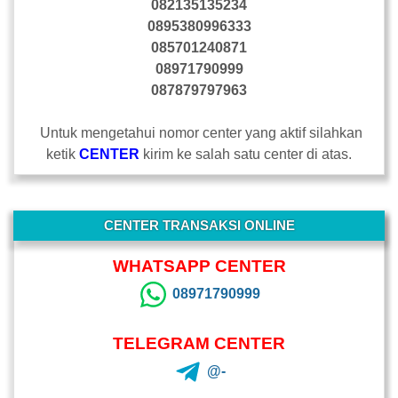
082135135234
0895380996333
085701240871
08971790999
087879797963
Untuk mengetahui nomor center yang aktif silahkan
ketik
CENTER
kirim ke salah satu center di atas.
-
CENTER TRANSAKSI ONLINE
WHATSAPP CENTER
08971790999
TELEGRAM CENTER
@-